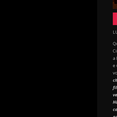
L
Q
Ci
a 
e
vo
ch
fi
v
Hã
co
a