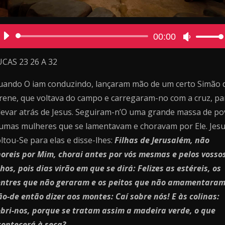
Reprodutor
00:00
Use
de
as
áudio
setas
UCAS 23 26 A 32
cima/baix
uando O iam conduzindo, lançaram mão de um certo Simão 
para
aumentar
rene, que voltava do campo e carregaram-no com a cruz, pa
ou
levar atrás de Jesus. Seguiram-n’O uma grande massa de p
diminuir
 umas mulheres que se lamentavam e choravam por Ele. Jes
o
ltou-Se para elas e disse-lhes:
Filhas de Jerusalém, não
volume.
oreis por Mim, chorai antes por vós mesmas e pelos vosso
lhos, pois dias virão em que se dirá: Felizes as estéreis, os
entres que não geraram e os peitos que não amamentaram
o-de então dizer aos montes: Caí sobre nós! E às colinas:
bri-nos, porque se tratam assim a madeira verde, o que
contecerá à seca?