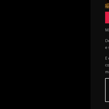
M
De
e 
E 
co
m