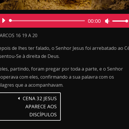
Reprodutor
00:00
Use
de
as
áudio
setas
ARCOS 16 19 A 20
cima/baix
pois de lhes ter falado, o Senhor Jesus foi arrebatado ao C
para
aumentar
sentou-Se à direita de Deus.
ou
diminuir
eles, partindo, foram pregar por toda a parte, e o Senhor
o
operava com eles, confirmando a sua palavra com os
volume.
ilagres que a acompanhavam.
CENA 32 JESUS
APARECE AOS
DISCÍPULOS