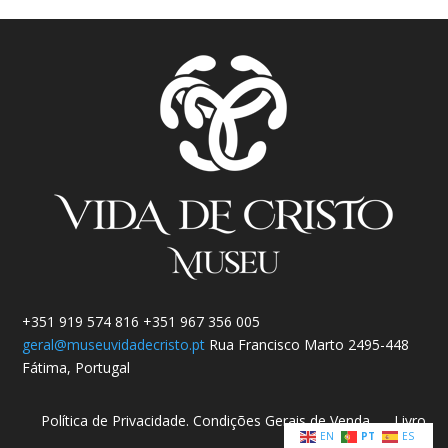
+351 919 574 816 +351 967 356 005
geral@museuvidadecristo.pt
Rua Francisco Marto 2495-448
Fátima, Portugal
Política de Privacidade.
Condições Gerais de Venda
Livro
EN
PT
ES
de Reclamações