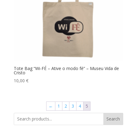
Tote Bag “Wi-FÉ – Ative o modo fé” – Museu Vida de
Cristo
10,00
€
←
1
2
3
4
5
Search