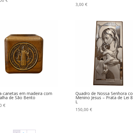
,00
€
3,00
€
a-canetas em madeira com
Quadro de Nossa Senhora c
lha de São Bento
Menino Jesus – Prata de Lei 
L
00
€
150,00
€