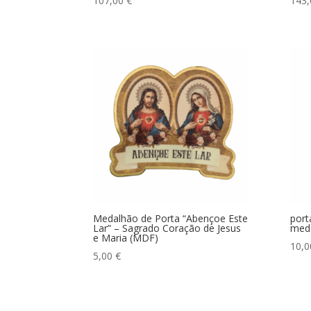
107,00
€
143
Medalhão de Porta “Abençoe Este
port
Lar” – Sagrado Coração de Jesus
meda
e Maria (MDF)
10,
5,00
€