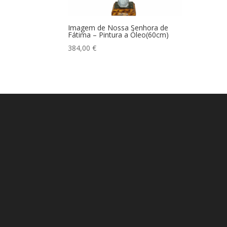
Imagem de Nossa Senhora de
Fátima – Pintura a Óleo(60cm)
384,00
€