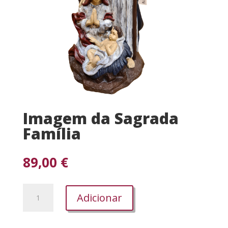
Imagem da Sagrada
Família
89,00
€
Quantidade
Adicionar
de
Imagem
da