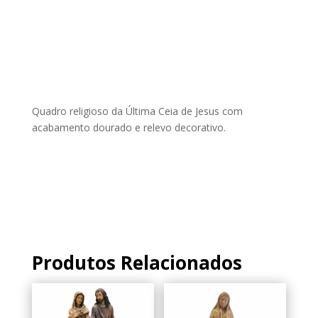
da
Última
Ceia
de
Jesus
–
Quadro religioso da Última Ceia de Jesus com
Relevo
acabamento dourado e relevo decorativo.
Dourado
Produtos Relacionados