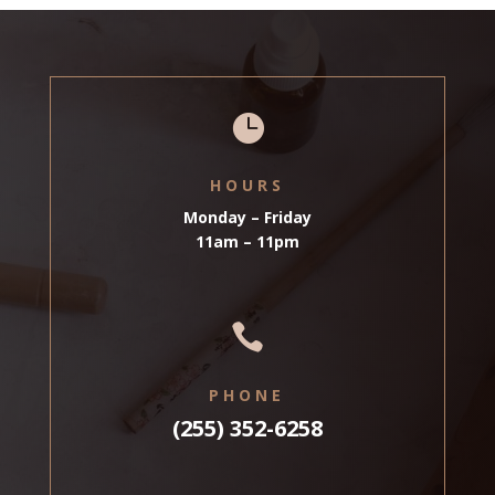

HOURS
Monday – Friday
11am – 11pm

PHONE
(255) 352-6258