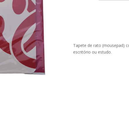
Tapete
de
Rato
(Mousepad)
–
Museu
Vida
Tapete de rato (mousepad) co
de
escritório ou estudo.
Cristo