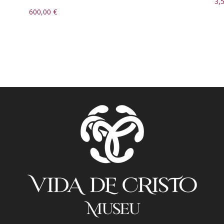
3,
600,00
€