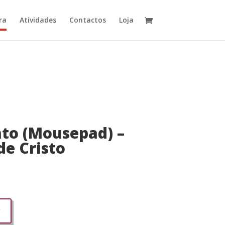
ra
Atividades
Contactos
Loja
ato (Mousepad) –
e Cristo
r